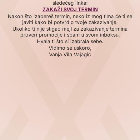
sledećeg linka:
ZAKAŽI SVOJ TERMIN
Nakon što izabereš termin, neko iz mog tima će ti se
javiti kako bi potvrdio tvoje zakazivanje.
Ukoliko ti nije stigao mejl za zakazivanje termina
proveri promocije i spam u svom inboksu.
Hvala ti što si izabrala sebe.
Vidimo se uskoro,
Vanja Vila Vajagić